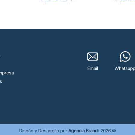
s
Email
Whatsap
mpresa
s
Diseño y Desarrollo por
Agencia Brandi
. 2026 ©