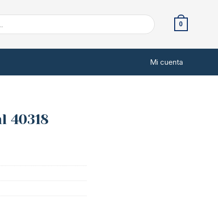
0
Mi cuenta
l 40318