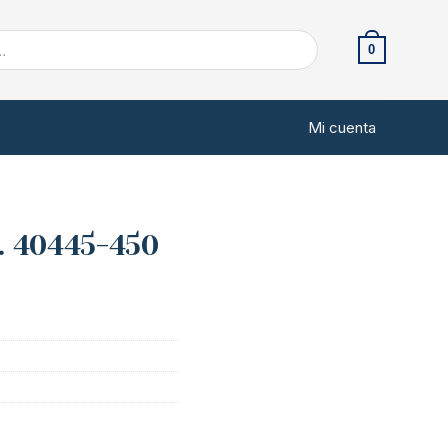
0
Mi cuenta
. 40445-450