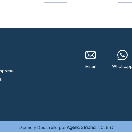
s
Email
Whatsap
mpresa
s
Diseño y Desarrollo por
Agencia Brandi
. 2026 ©