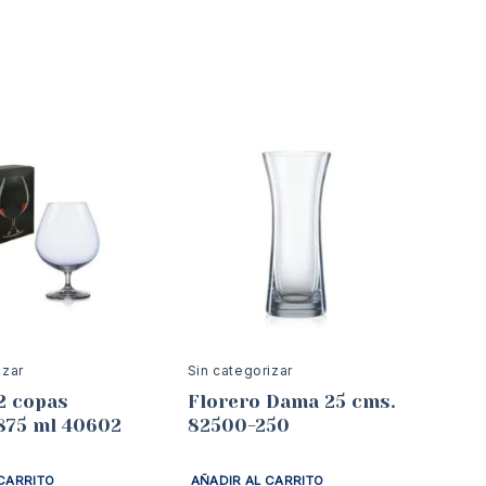
izar
Sin categorizar
2 copas
Florero Dama 25 cms.
875 ml 40602
82500-250
CARRITO
AÑADIR AL CARRITO