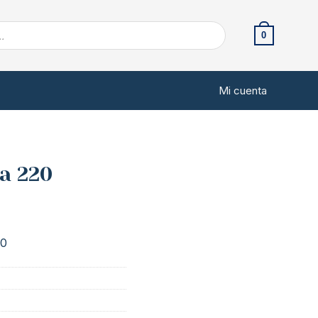
0
Mi cuenta
a 220
20