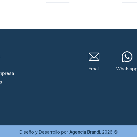
s
Email
Whatsap
mpresa
s
Diseño y Desarrollo por
Agencia Brandi
. 2026 ©