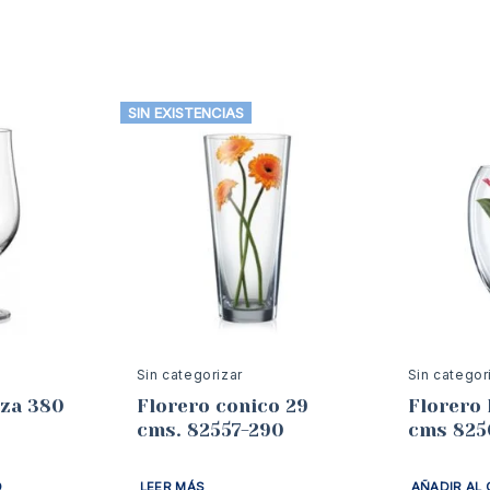
SIN EXISTENCIAS
Sin categorizar
Sin categor
eza 380
Florero conico 29
Florero 
cms. 82557-290
cms 825
O
LEER MÁS
AÑADIR AL 