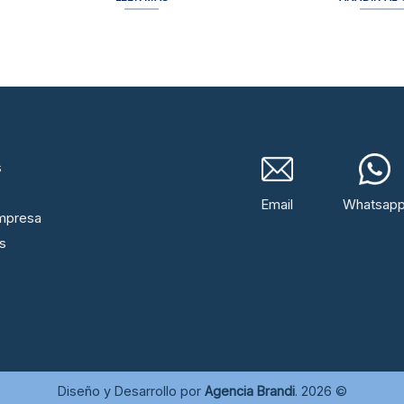
s
Email
Whatsap
mpresa
s
Diseño y Desarrollo por
Agencia Brandi
. 2026 ©