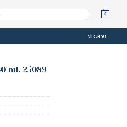
0
Mi cuenta
80 ml. 25089