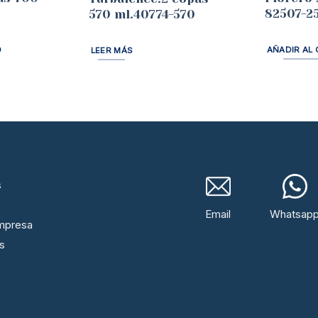
82507-2
570 ml.40774-570
O
AÑADIR AL 
LEER MÁS
s
Email
Whatsap
mpresa
s