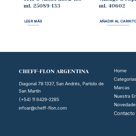
ml. 25089-133
ml. 40602
LEER MÁS
AÑADIR AL CARRIT
Home
CHEFF-FLON ARGENTINA
Categoría
Diagonal 78 1337, San Andrés, Partido de
Marcas
San Martín
Nuestra E
(+54) 11 6429-2285
Novedade
infoar@cheff-flon.com
Contacto