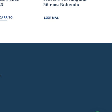
55
26 cms Bohemia
CARRITO
LEER MÁS
p