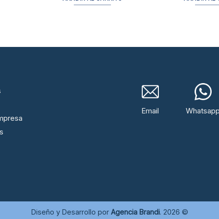
s
Email
Whatsap
mpresa
s
Diseño y Desarrollo por
Agencia Brandi
. 2026 ©