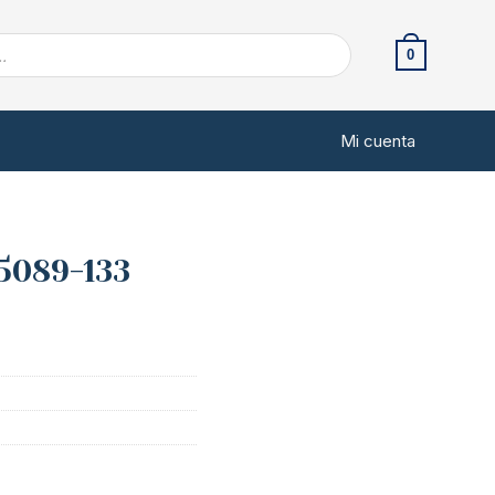
0
Mi cuenta
25089-133